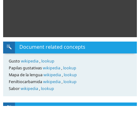
Document related concepts
Gusto
wikipedia
,
lookup
Papilas gustativas
wikipedia
,
lookup
Mapa de la lengua
wikipedia
,
lookup
Feniltiocarbamida
wikipedia
,
lookup
Sabor
wikipedia
,
lookup
Transcript
TALLER “LA QUÍMICA DE LOS SENTIDOS”
Instituto Cervantes de TOULOUSE
1. TALLER DE OLORES
Dirigido a descubrir distintos grados de disosmias (hiposmia)
evaluado por la
discriminación de olores. Elegir entre las tres posibilidades