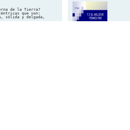
erna de la Tierra?
céntricas que son:
a, sólida y delgada,
ente el 1%. La mayor
de los océanos, el resto
a es donde hay vida.
Algunos de sus
upa el 85%. Se divide en
r, que se diferencian en
rofunda de la Tierra.
dos a temperaturas muy
. Ocupa el 14%.
restre?
rteza continental y
n llamada tierras
vel del mar. Está
nor son Asia, América,
teza recubierta por los