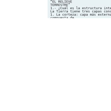
“EL RELIEVE
TERRESTRE”
1.- ¿Cuál es la estructura int
La Tierra tiene tres capas con
1. La corteza: capa más extern
compuesta de
granito y basalto. Ocupa solam
parte de la
corteza está sumergida debajo 
son las
tierras emergidas. En esta cap
2. El manto: capa intermedia. 
materiales están
fundidos y forman el magma. Oc
manto superior y manto interio
la
densidad de sus materiales.
3. El núcleo: es la capa más p
Compuesto
por materiales líquidos y sóli
altas,
sobre todo por hierro y níquel
2.- ¿Qué hay en la corteza ter
En la corteza terrestre hay co
corteza oceánica.
La corteza continental: tambié
emergidas, es la parte
de la corteza que rebasa el ni
compuesta por los 6
continentes, que de mayor a me
África, Antártida,
Europa y Oceanía, y las islas.
La corteza oceánica: es la cor
cinco océanos,