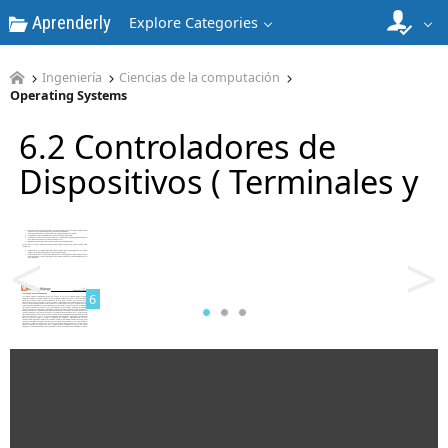
Aprenderly
Explore Categories
4
Ingeniería
Ciencias de la computación
Operating Systems
6.2 Controladores de
Dispositivos ( Terminales y
5
<
>
6
7