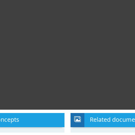
oncepts
Related docume