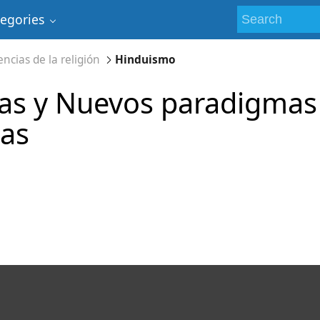
tegories
encias de la religión
Hinduismo
jas y Nuevos paradigmas 
las