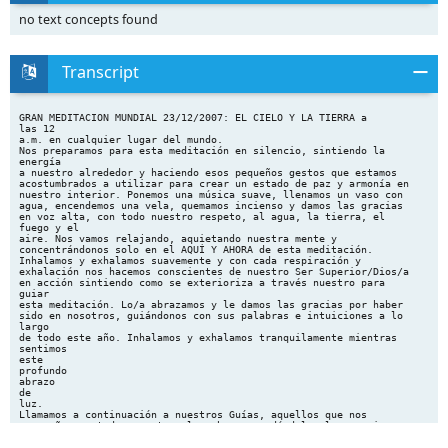
no text concepts found
Transcript
GRAN MEDITACION MUNDIAL 23/12/2007: EL CIELO Y LA TIERRA a
las 12
a.m. en cualquier lugar del mundo.
Nos preparamos para esta meditación en silencio, sintiendo la
energía
a nuestro alrededor y haciendo esos pequeños gestos que estamos
acostumbrados a utilizar para crear un estado de paz y armonía en
nuestro interior. Ponemos una música suave, llenamos un vaso con
agua, encendemos una vela, quemamos incienso y damos las gracias
en voz alta, con todo nuestro respeto, al agua, la tierra, el
fuego y el
aire. Nos vamos relajando, aquietando nuestra mente y
concentrándonos solo en el AQUÍ Y AHORA de esta meditación.
Inhalamos y exhalamos suavemente y con cada respiración y
exhalación nos hacemos conscientes de nuestro Ser Superior/Dios/a
en acción sintiendo como se exterioriza a través nuestro para
guiar
esta meditación. Lo/a abrazamos y le damos las gracias por haber
sido en nosotros, guiándonos con sus palabras e intuiciones a lo
largo
de todo este año. Inhalamos y exhalamos tranquilamente mientras
sentimos
este
profundo
abrazo
de
luz.
Llamamos a continuación a nuestros Guías, aquellos que nos
acompañan en todo momento y los abrazamos dándoles las gracias,
reconociéndolos y amándolos profundamente, pidiéndoles una vez
más que se unan a nosotros en este día tan especial entre el Cielo