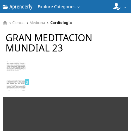
Aprenderly
1
Explore Categories
Ciencia
Medicina
Cardiología
GRAN MEDITACION
MUNDIAL 23
2
3
4