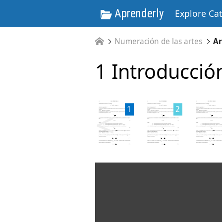
Aprenderly
Explore Ca
Numeración de las artes
Ar
1 Introducció
<
1
2