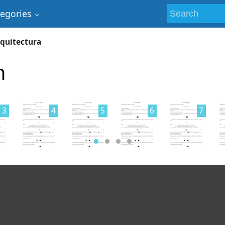
tegories
quitectura
n
3
4
5
6
7