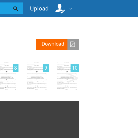
Upload
Download
>
8
9
10