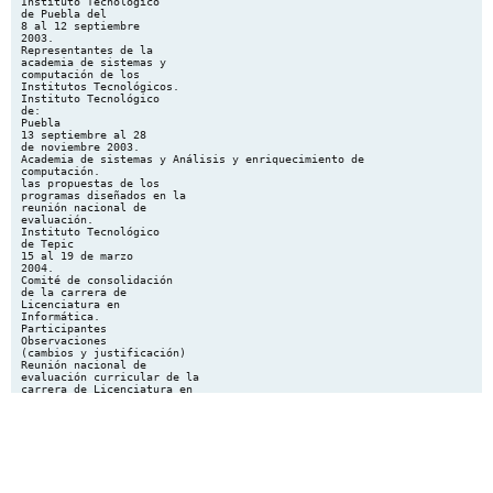
Instituto Tecnológico
de Puebla del
8 al 12 septiembre
2003.
Representantes de la
academia de sistemas y
computación de los
Institutos Tecnológicos.
Instituto Tecnológico
de:
Puebla
13 septiembre al 28
de noviembre 2003.
Academia de sistemas y Análisis y enriquecimiento de
computación.
las propuestas de los
programas diseñados en la
reunión nacional de
evaluación.
Instituto Tecnológico
de Tepic
15 al 19 de marzo
2004.
Comité de consolidación
de la carrera de
Licenciatura en
Informática.
Participantes
Observaciones
(cambios y justificación)
Reunión nacional de
evaluación curricular de la
carrera de Licenciatura en
Informática.
Definición de los programas
de estudio de la carrera de
Licenciatura en Informática.
3.- UBICACIÓN DE LA ASIGNATURA
a). Relación con otras asignaturas del plan de estudio
Anteriores
Asignaturas