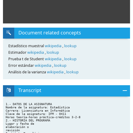
Document related concepts
Estadístico muestral
wikipedia
,
lookup
Estimador
wikipedia
,
lookup
Prueba t de Student
wikipedia
,
lookup
Error estándar
wikipedia
,
lookup
Análisis de la varianza
wikipedia
,
lookup
Transcript
1.- DATOS DE LA ASIGNATURA
Nombre de la asignatura: Estadística
Carrera: Licenciatura en Informática
Clave de la asignatura: IFM - 0411
Horas teoría-horas práctica-créditos 3-2-8
2.- HISTORIA DEL PROGRAMA
Lugar y fecha de
elaboración o
revisión