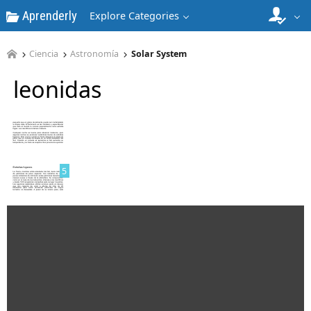
Aprenderly
Explore Categories
Ciencia
Astronomía
Solar System
leonidas
4
5
6