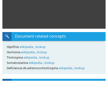
Document related concepts
Hipófisis
wikipedia
,
lookup
Hormona
wikipedia
,
lookup
Tirotropina
wikipedia
,
lookup
Somatostatina
wikipedia
,
lookup
Deficiencia de adrenocorticotropina
wikipedia
,
lookup
Transcript
Lic. en Kinesiología y Fisiatría – IUCS Fundación Barceló
Cátedra de Fisiología
Guía de Trabajo – Sistema Endócrino
Temario general:
Sistema Endócrino:
Concepto de Hormonas. Tipos según su origen químico. Hipotálamo-