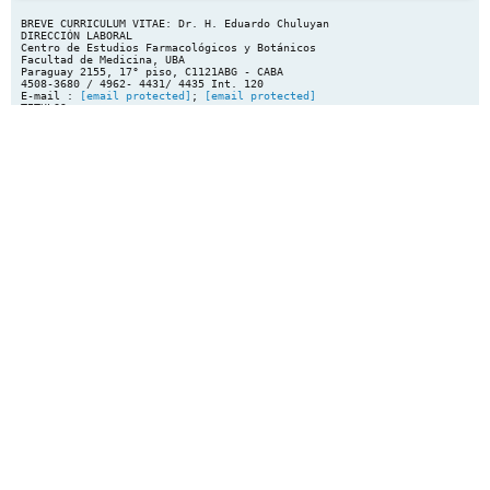
BREVE CURRICULUM VITAE: Dr. H. Eduardo Chuluyan
DIRECCIÓN LABORAL
Centro de Estudios Farmacológicos y Botánicos
Facultad de Medicina, UBA
Paraguay 2155, 17° piso, C1121ABG - CABA
4508-3680 / 4962- 4431/ 4435 Int. 120
E-mail :
[email protected]
;
[email protected]
TITULOS


Médico; Facultad de Medicina, Universidad de Buenos Aires;
diciembre 1984.
Doctor en Ciencias Médicas; Facultad de Medicina., Universidad de
Buenos
Aires; diciembre 1990.

Investigador Principal de la Carrera del Investigador Científico
del Consejo
Nacional de Investigaciones Científicas y Técnicas (CONICET),
Centro de
Estudios Farmacológicos y Botánicos (CEFYBO), Facultad de
Medicina,
Universidad de Buenos Aires.
Ex-Presidente de la Sociedad Argentina de Inmunología (Período
2009-2010).
Profesor Adjunto, Departamento de Microbiología, Parasitología e
Inmunología,
Area Inmunología, Facultad de Medicina, U.B.A.
Profesor Adjunto, Departamento de Fisiología, Facultad Ciencas
Biomédicas,
Universidad Austral y de la Universidad René Favaloro, Buenos
Aires,
Argentina.
Profesor invitado, Universidad Nacional del Centro de la Provincia
de Buenos
Aires, Olavarria.
Asesor en Inmunología en el Instituto de Nefrología, “Nephrology”
de Buenos
Aires.