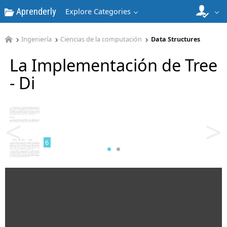
Aprenderly
Explore Categories
4
Ingeniería
Ciencias de la computación
Data Structures
La Implementación de Tree
- Di
5
<
>
6
7