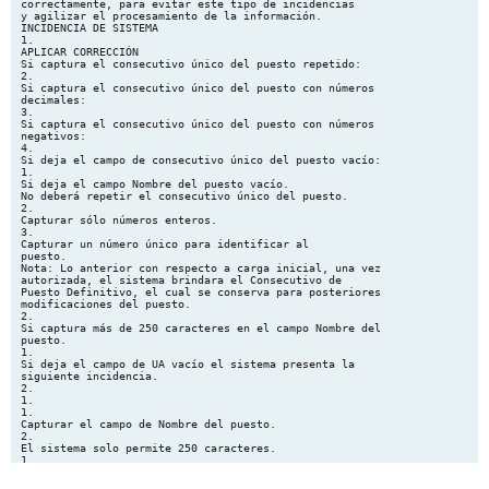
correctamente, para evitar este tipo de incidencias
y agilizar el procesamiento de la información.
INCIDENCIA DE SISTEMA
1.
APLICAR CORRECCIÓN
Si captura el consecutivo único del puesto repetido:
2.
Si captura el consecutivo único del puesto con números
decimales:
3.
Si captura el consecutivo único del puesto con números
negativos:
4.
Si deja el campo de consecutivo único del puesto vacío:
1.
Si deja el campo Nombre del puesto vacío.
No deberá repetir el consecutivo único del puesto.
2.
Capturar sólo números enteros.
3.
Capturar un número único para identificar al
puesto.
Nota: Lo anterior con respecto a carga inicial, una vez
autorizada, el sistema brindara el Consecutivo de
Puesto Definitivo, el cual se conserva para posteriores
modificaciones del puesto.
2.
Si captura más de 250 caracteres en el campo Nombre del
puesto.
1.
Si deja el campo de UA vacío el sistema presenta la
siguiente incidencia.
2.
1.
1.
Capturar el campo de Nombre del puesto.
2.
El sistema solo permite 250 caracteres.
1.
Deberá capturar un identificador UA
2.