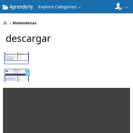
Aprenderly
Explore Categories
Matemáticas
descargar
3
4
5