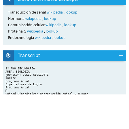
Transducción de señal
wikipedia
,
lookup
Hormona
wikipedia
,
lookup
Comunicación celular
wikipedia
,
lookup
Proteína G
wikipedia
,
lookup
Endocrinología
wikipedia
,
lookup
Transcript
3º AÑO SECUNDARIA
ÁREA: BIOLOGÍA
PROFESOR: JULIO GIGLIOTTI
Índice
Programa Anual
Expectativas de Logro
Programa Anual

Unidad Diagnóstico: Reproducción animal y Humana.

Unidad nº 1: Del ADN al organismo
Las proteínas como moléculas ejecutoras. Función biológica de las
proteínas. Proteínas como polímeros
con secuencia. Relación estructura y función en las proteínas.
El ADN como la molécula portadora de la información para construir
las prot eínas. El ADN como
polímero con secuencia.
Duplicación del ADN. Síntesis de proteínas. El gen como segmento
de ADN que codifica una proteína.
Mutaciones.