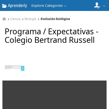
Aprenderly
Explore Categories
Ciencia
Biología
Evolución biológica
Programa / Expectativas -
Colegio Bertrand Russell
1
2