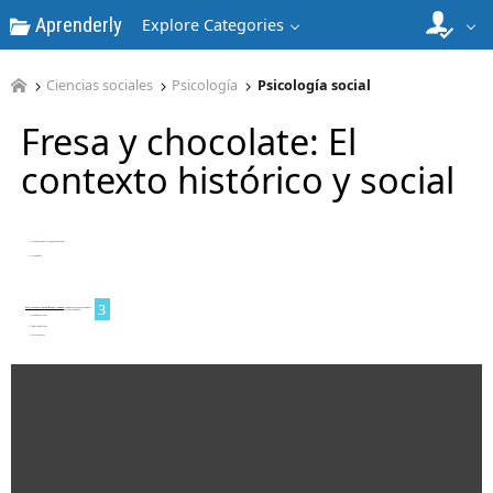
Aprenderly
Explore Categories
1
Ciencias sociales
Psicología
Psicología social
Fresa y chocolate: El
contexto histórico y social
2
3
4