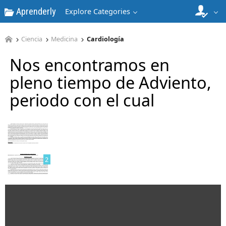
Aprenderly
Explore Categories
Ciencia
Medicina
Cardiología
Nos encontramos en
pleno tiempo de Adviento,
periodo con el cual
1
2