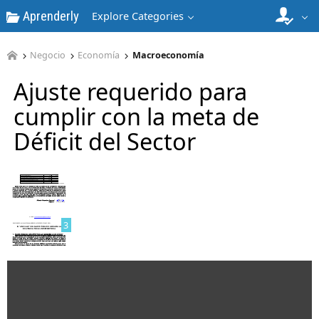
Aprenderly
Explore Categories
1
Negocio
Economía
Macroeconomía
Ajuste requerido para
cumplir con la meta de
Déficit del Sector
2
3
4