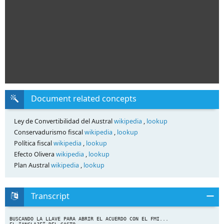
Document related concepts
Ley de Convertibilidad del Austral
wikipedia
,
lookup
Conservadurismo fiscal
wikipedia
,
lookup
Política fiscal
wikipedia
,
lookup
Efecto Olivera
wikipedia
,
lookup
Plan Austral
wikipedia
,
lookup
Transcript
BUSCANDO LA LLAVE PARA ABRIR EL ACUERDO CON EL FMI...