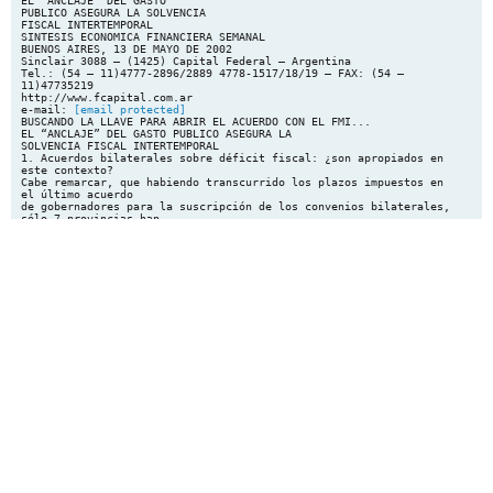
EL “ANCLAJE” DEL GASTO
PUBLICO ASEGURA LA SOLVENCIA
FISCAL INTERTEMPORAL
SINTESIS ECONOMICA FINANCIERA SEMANAL
BUENOS AIRES, 13 DE MAYO DE 2002
Sinclair 3088 – (1425) Capital Federal – Argentina
Tel.: (54 – 11)4777-2896/2889 4778-1517/18/19 – FAX: (54 –
11)47735219
http://www.fcapital.com.ar
e-mail:
[email protected]
BUSCANDO LA LLAVE PARA ABRIR EL ACUERDO CON EL FMI...
EL “ANCLAJE” DEL GASTO PUBLICO ASEGURA LA
SOLVENCIA FISCAL INTERTEMPORAL
1. Acuerdos bilaterales sobre déficit fiscal: ¿son apropiados en
este contexto?
Cabe remarcar, que habiendo transcurrido los plazos impuestos en
el último acuerdo
de gobernadores para la suscripción de los convenios bilaterales,
sólo 7 provincias han
puesto la firma (Salta, Río Negro, Chubut, Misiones, Santiago del
Estero, La Pampa y
Córdoba). Dado que estas jurisdicciones representan el 16,3% del
desequilibrio provincial
y no tienen bonos moneda de reciente emisión, esta claro que este
punto sigue siendo
materia de preocupación.
Así las cosas, el ajuste de las finanzas públicas provinciales
debería pasar por la
reducción del gasto primario, habida cuenta que la caída de
recursos tribut arios que
sufrirán las provincias compensaría casi en su totalidad el
incremento de ingresos
provenientes de las regalías por hidrocarburos, producto de la
devaluación del peso, y el
menor pago en concepto de intereses por la reestructuración de
parte de l a deuda
pública provincial, con período de gracia en el pago de intereses
hasta agosto y tasa de
interés de sólo el 4% desde ahí en adelante. Con ingresos de
capital dados, ya que
difícilmente en este contexto las provincias vendan activos, y con