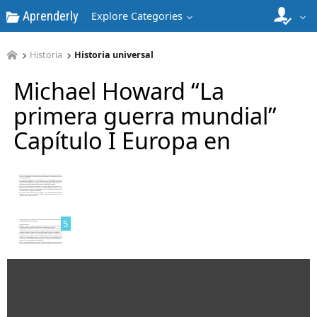
Aprenderly
Explore Categories
3
Historia
Historia universal
Michael Howard “La
primera guerra mundial”
Capítulo I Europa en
4
5
6