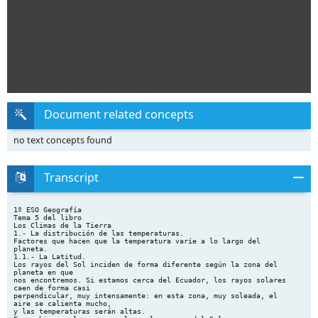
Document related concepts
no text concepts found
Transcript
1º ESO Geografía
Tema 5 del libro
Los Climas de la Tierra
1.- La distribución de las temperaturas.
Factores que hacen que la temperatura varíe a lo largo del
planeta.
1.1.- La Latitud.
Los rayos del Sol inciden de forma diferente según la zona del
planeta en que
nos encontremos. Si estamos cerca del Ecuador, los rayos solares
caen de forma casi
perpendicular, muy intensamente: en esta zona, muy soleada, el
aire se calienta mucho,
y las temperaturas serán altas.