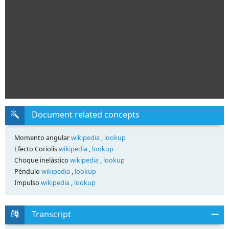
Document related concepts
Momento angular
wikipedia
,
lookup
Efecto Coriolis
wikipedia
,
lookup
Choque inelástico
wikipedia
,
lookup
Péndulo
wikipedia
,
lookup
Impulso
wikipedia
,
lookup
Transcript