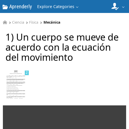
Aprenderly
Explore Categories
Ciencia
Física
Mecánica
1) Un cuerpo se mueve de
1
acuerdo con la ecuación
del movimiento
2
3