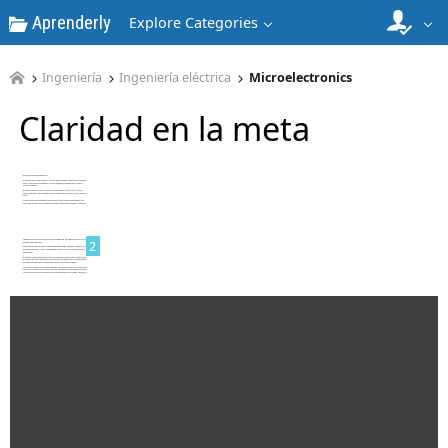
Aprenderly
Explore Categories
Ingeniería
Ingeniería eléctrica
Microelectronics
Claridad en la meta
1
2