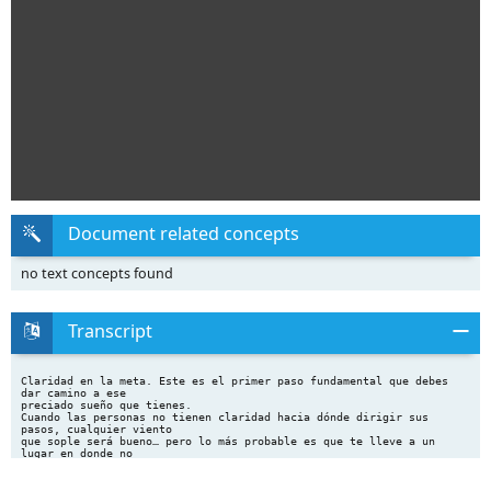
Document related concepts
no text concepts found
Transcript
Claridad en la meta. Este es el primer paso fundamental que debes
dar camino a ese
preciado sueño que tienes.
Cuando las personas no tienen claridad hacia dónde dirigir sus
pasos, cualquier viento
que sople será bueno… pero lo más probable es que te lleve a un
lugar en donde no
querías estar.
En cambio, cuando tienes clara tu visión se te facilitan muchas
cosas: en primer lugar,