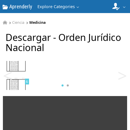
Aprenderly
Explore Categories
4
Ciencia
Medicina
Descargar - Orden Jurídico
Nacional
5
<
>
6
7