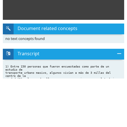
Document related concepts
no text concepts found
Transcript
1) Entre 150 personas que fueron encuestadas como parte de un
estudio de
transporte urbano masivo, algunos vivían a más de 3 millas del
centro de la
ciudad (A), algunos de ellos van en sus propios carros al trabajo
(B) y otros
prefreirían cambiarse a transportación pública si hay
disponibilidad de la misma
(C). Asuma que cada una de las 150 personas tienen la misma
probabilidad de
ser seleccionada y halle la probabilidad de que la persona (tener
en cuenta la
figura):
S
A
B
2
20
16
54