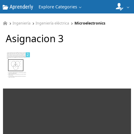
Aprenderly
Explore Categories
1
Ingeniería
Ingeniería eléctrica
Microelectronics
Asignacion 3
2
3