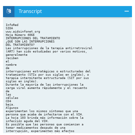
Transcript
InfoRed
SIDA
www.aidsinfonet.org
Hoja Número 406E
INTERRUPCIONES DEL TRATAMIENTO
¿QUÉ SON LAS INTERRUPCIONES
DEL TRATAMIENTO?
Las interrupciones de la terapia antirretroviral
(ART) han sido estudiadas por varios motivos,
generalmente
reciben
el
nombre
de
interrupciones estratégicas o estructuradas del
tratamiento (STIs por sus siglas en inglés), o
terapia intermitente estructurada (SIT por sus
siglas en inglés).
Durante la mayoría de las interrupciones la
carga viral aumenta rápidamente y el recuento
de
las
células
CD4
baja.
Algunos
experimentan los mismos síntomas que una
persona que acaba de infectarse con el VIH.
La hoja 103 brinda más información sobre la
infección aguda del VIH.
Es posible que las personas que comienzan a
tomar medicamentos después de una
interrupción, experimenten más efectos
secundarios, como cuando iniciaron la toma