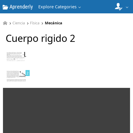
Aprenderly
Explore Categories
Ciencia
Física
Mecánica
Cuerpo rigido 2
1
2