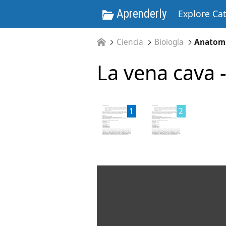
Aprenderly
Explore Ca
Ciencia
Biología
Anatom
La vena cava 
1
2