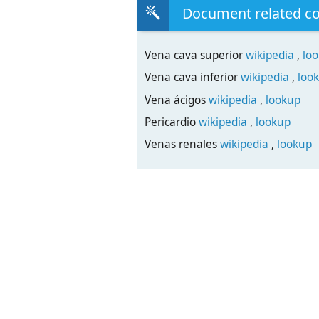
Document related c
Vena cava superior
wikipedia
,
lo
Vena cava inferior
wikipedia
,
loo
Vena ácigos
wikipedia
,
lookup
Pericardio
wikipedia
,
lookup
Venas renales
wikipedia
,
lookup
Transcript
La vena cava:
La vena cava es cada una de la
cuerpo, la vena cava
superior o descendente, que re
mitad superior del cuerpo, y
otra inferior o ascendente, qu
los órganos situados debajo
del diafragma. Ambas desemboca
del corazón.