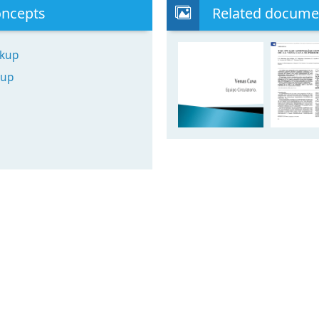
oncepts
Related docume
okup
kup
s dos venas mayores del
cibe la sangre de la
e recoge la sangre de
n en la aurícula derecha