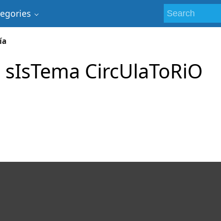
tegories
ía
- sIsTema CircUlaToRiO