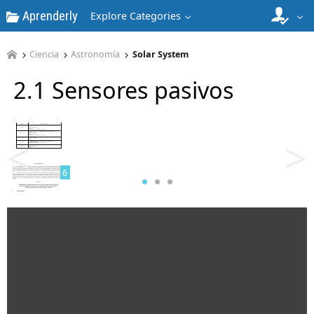
Aprenderly
Explore Categories
Ciencia
Astronomía
Solar System
2.1 Sensores pasivos
5
<
>
6
7