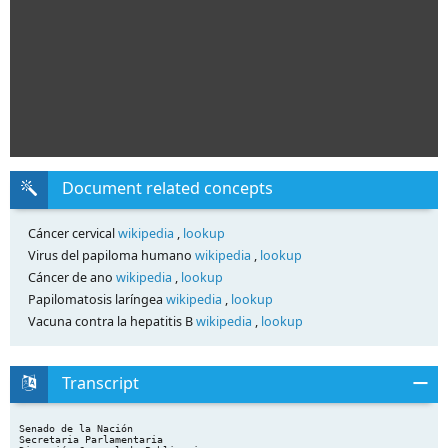
Document related concepts
Cáncer cervical
wikipedia
,
lookup
Virus del papiloma humano
wikipedia
,
lookup
Cáncer de ano
wikipedia
,
lookup
Papilomatosis laríngea
wikipedia
,
lookup
Vacuna contra la hepatitis B
wikipedia
,
lookup
Transcript
Senado de la Nación
Secretaria Parlamentaria