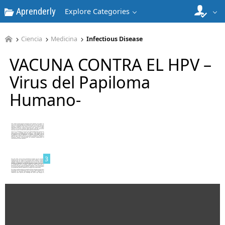
Aprenderly
Explore Categories
1
Ciencia
Medicina
Infectious Disease
VACUNA CONTRA EL HPV –
Virus del Papiloma
Humano-
2
3
4