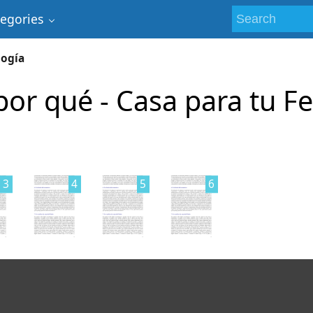
tegories
logía
por qué - Casa para tu Fe
3
4
5
6