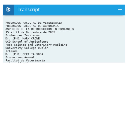
Transcript
POSGRADOS FACULTAD DE VETERINARIA
POSGRADOS FACULTAD DE AGRONOMIA
ASPECTOS DE LA REPRODUCCION EN RUMIANTES
15 al 21 de Diciembre de 2009
Profesores Invitados:
Dr. (PhD) MARK CROWE
UCD School of Agriculture
Food Science and Veterinary Medicine
University College Dublin
Irlanda
Dr. (PhD) CECILIA SOSA
Producción Animal
Facultad de Veterinaria
Universidad de Zaragoza
España
Coordinadores: Dra. Ana Meikle y Dr. Daniel Cavestany
LABORATORIO DE TÉCNICAS NUCLEARES Y DEPARTAMENTO DE REPRODUCCION
ANIMAL
FACULTAD DE VETERINARIA
Docentes participantes:
Carriquiry Mariana (Ing. Agr)
Mendoza Alejandro (Ing Agr, MSc)
Soca, Pablo (MSc)
Quintans, Graciela (Ing. Agr., PhD)
Viñoles, Carolina (DVM, MSc, PhD)
MODALIDAD DEL CURSO
Idioma: Inglés (con traducción) y Español
Clases teóricas y seminarios de resultados experimentales de
estudiantes de posgrado.
Carga horaria teórica: 43 horas contenidas en 3 módulos.
Carga horaria práctica (análisis y discusión de datos
reproductivos de predios): 7 horas
Carga horaria (presenciales): 50 hs
Carga horaria total (presencial y complementaria): 84hs