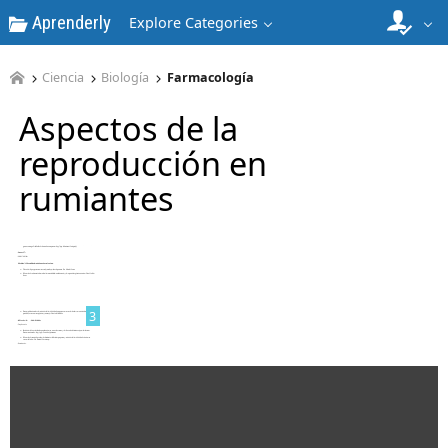
Aprenderly
Explore Categories
1
Ciencia
Biología
Farmacología
Aspectos de la
reproducción en
rumiantes
2
3
4