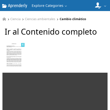
Aprenderly
Explore Categories
3
Ciencia
Ciencias ambientales
Cambio climático
Ir al Contenido completo
4
5
6