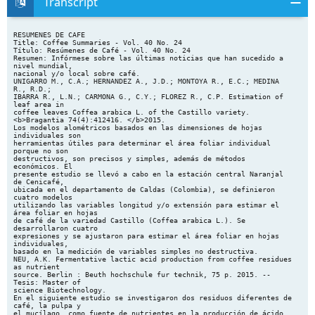
Transcript
RESUMENES DE CAFE Title: Coffee Summaries - Vol. 40 No. 24 Título: Resúmenes de Café - Vol. 40 No. 24 Resumen: Infórmese sobre las últimas noticias que han sucedido a nivel mundial, nacional y/o local sobre café. UNIGARRO M., C.A.; HERNANDEZ A., J.D.; MONTOYA R., E.C.; MEDINA R., R.D.; IBARRA R., L.N.; CARMONA G., C.Y.; FLOREZ R., C.P. Estimation of leaf area in coffee leaves Coffea arabica L. of the Castillo variety. <b>Bragantia 74(4):412416. </b>2015. Los modelos alométricos basados en las dimensiones de hojas individuales son herramientas útiles para determinar el área foliar individual porque no son destructivos, son precisos y simples, además de métodos económicos. El presente estudio se llevó a cabo en la estación central Naranjal de Cenicafé, ubicada en el departamento de Caldas (Colombia), se definieron cuatro modelos utilizando las variables longitud y/o extensión para estimar el área foliar en hojas de café de la variedad Castillo (Coffea arabica L.). Se desarrollaron cuatro expresiones y se ajustaron para estimar el área foliar en hojas individuales, basado en la medición de variables simples no destructiva. NEU, A.K. Fermentative lactic acid production from coffee residues as nutrient source. Berlin : Beuth hochschule fur technik, 75 p. 2015. -- Tesis: Master of science Biotechnology. En el siguiente estudio se investigaron dos residuos diferentes de café, la pulpa y el mucílago, como fuente de nutrientes en la producción de ácido láctico fermentativo. Ambos residuos tienen diferentes propiedades, el mucílago proporciona líquidos y la pulpa partículas sólidas y secas. Con el fin de mejorar la forma y la calidad del producto, fue necesario desarrollar diferentes enfoques para los dos tipos de residuo. Para la pulpa se requirió de un material lignocelulósico sólido y pre-tratamientos químicos y enzimáticos para aumentar la cantidad de azúcares fermentables. Por otra parte, se probo la influencia del tamaño de las partículas de la pulpa en la eficiencia para la extracción de azúcar PEYSER, R. Climate change and Arabica production : 2050. <b>Roast July/August:16;18. </b>2015. En 2010, el Dr. Peter Laderach me invitó a una reunión en las oficinas del CIAT en Managua, Nicaragua. Laderach, quien lidera el programa de cambio climático del CIAT, es uno de los científicos más importantes del mundo en la investigación sobre cómo el cambio climático afectará la producción agrícola, principalmente en café y cacao. El CIAT fue socio clave del programa café bajo presión (CUP), apoyado por Keurig green mountain, el cual trató de cuantificar los cambios que se producirían como consecuencia del progresivo cambio climático en áreas de cultivo seleccionadas en América Central, y comunicar estos cambios a los agricultores y socios de la cadena de suministros para que puedan considerar estrategias de adaptación. SHERFEY, J. Bridging the digital divide : Introducing modern business systems at origin in latin America. <b>Roast July/August:23-28;30;32-37. </b>2015. Los profesionales en cafés especiales entienden la importancia de la precisión. Los tostadores quieren el grano en tamaños y colores uniformes. Los baristas quieren saber al milímetro la cantidad de agua que entra en contacto con un lecho de café molido. Es imprescindible la lectura de datos en tiempo real y la presentación de informes. El ex barista competitivo, Byron Holcomb, expresa este deseo sobre obtener datos precisos, exactos y completos de las fincas cafeteras que administra. EBERT, M. Finding beauty in the blend : What's the appeal for today's specialty roasters. <b>Roast July/August:43-51. </b>2015. Los tostadores han mezclado cafés de diferentes orígenes durante siglos. Tal vez la más antigua mezcla en el expediente es el aún popular Java Mocha, que es una combinación de granos entre Yemen y la isla indonesia de Java, el cual por muchas fechas se remonta hasta el siglo 17. En tiempos más recientes, las preocupaciones por disponibilidad y costo han sido los motores principales detrás de la mezcla de los cafés comerciales. POHL, D. Is Ecuador still emerging? : Recent developments in the country's coffee sector. <b>Roast July/August:57-58;60-64;66;68. </b>2015. Han pasado varios años desde que Roast exploró el pequeño origen sudamericano de Ecuador, con artículos publicados en 2010 y 2011. En aquel entonces, Ecuador estaba embarcado en un emocionante viaje con la producción estatal de café en la provincia de Pichincha, en el norte, mientras se expandía la producción de Arábica y Robusta en el sur. El futuro parecía relativamente prometedor. Desde entonces, sin embargo, la industria del café en Ecuador, como en otros lugares, ha sido acosada por la fluctuación de precios y ha resistido devastadoras rondas de roya. Entonces, cómo le está yendo Ecuador hoy en día, y que le depara el futuro? OSORIO, C. Colombian coffee the scandinavian way. <b>Tea and coffee trade journal 187(6):30;32-33. </b>2015 Los nórdicos demandan café de alta calidad en todas sus formas, desde el café tostado hasta el soluble. Aunque el mercado de los solubles puede ser pequeño en Escandinavia, para obtener el mejor café instantáneo, ellos optan por el cafÚ liofilizado de Colombia. ORDOÑEZ E., C.M.; OYOLA P., F.; SUAREZ, J.C.; VEGA O., G. Los servicios ecosistémicos en arreglos agroforestales de café bajo escenarios de cambio climático: Caso departamento del Huila. <b>SENNOVA 1(2):30-47. </b>2014. El departamento del Huila es el primer productor a nivel nacional en volumen de café de alta calidad y el segundo en área de cultivo; la actividad cafetera es desarrollada en 35 municipios por más de 68.000 caficultores, en un área establecida de 120.508 ha, con tamaño promedio de cafetales de 1,4 ha, equivale al 16% de la producción nacional. El impacto generado por esta actividad sobre la diversidad biológica del departamento se refleja en la deforestación para la ampliación de la frontera agrícola y el establecimiento de sistemas de producción de café a libre exposición de alto impacto. El objetivo de la presente revisión es analizar desde la óptica de la economía ecológica la relación entre la rentabilidad, biodiversidad y sostenibilidad con la valoración de bienes y servicios ecosistémicos asociados a sistemas agroforestales con café, bajo escenarios de cambio climático, en el departamento del Huila. Lo anterior, enmarcado en el proyecto Huila 2050, que establece la necesidad de poner condiciones que mitiguen el cambio climático. WALLENGREN, M. India's coffee Maharajas seize the specialty market. <b>Tea and coffee trade journal 187(6):38-41. </b>2015 Después de años de oscuridad en el mundo cafetero, las prácticas únicas de cultivo de la India y los cafés de calidad han comenzado a captar una creciente popularidad en el mercado lucrativo de los cafés de especialidad. Hogar de vastas regiones productoras, repartidas en diferentes microclimas, los caficultores del país están convirtiendo sus tierras en unidades productivas dignas de los famosos antiguos gobernantes Maharaja. Este artículo sobre la India lleva a los lectores a lo largo de un viaje por sus regiones de café de especialidad, desde los cultivos de la variedad Arábica a los principales gourmet Robustas. Autor: Cenicafé FNC LIBRO DE LA QUINCENA Title: Recommended book to read Título: Libro de la Quincena - Diciembre 16 al 31 de 2015. Resúmen: Información climatológica correspondiente a la subregión conformada por los municipios de Pereira, Desquebradas, Santa Rosa y Marsella. CLASIFICACIÓN: <b>551.6-R22</b> RED Hidroclimatológica de Risaralda: Anuario climatológico 2011. Pereira : UTP : CARDER, 2013. 143 p. La información del presente anuario fue compilada por la red hidroclimatológica del departamento del Risaralda. El procesamiento de los datos se realizó a través de Matlab y del software de variables climáticas instalado en la estación central de la REDH ubicada en el laboratorio de sistemas de información geográfica SIG de la Universidad Tecnológica de Pereira. Para la adquisición de dichos datos se contó con la cooperación de entidades como la empresa de acueducto y alcantarillado de Pereira, la alcaldía municipal de Pereira, la asociación de acueducto comunitario de la vereda Mundo nuevo, la CARDER, OMPADE y ACUASEO. La subregión está conformada por los municipios de Pereira, Desquebradas, Santa Rosa y Marsella para extensión de 1375 km2 que corresponde al 38% del área departamental. Autor: Cenicafé FNC ULTIMAS ADQUISICIONES Title: Recent Acquisitions - Second half of December 2015 Título: Ultimas Adquisiciones - Diciembre 16 al 31 de 2015 Resúmen: Material bibliográfico recientemente adquirido y catalogado por la Biblioteca. Resume: Bibliographic material recently acquired and cataloged by the Library. Contenido completo: <b>** ARTICULOS DE REVISTAS</b> Implications of selection in common bean lines in contrasting environments concerning nitrogen levels. Furtini, Isabela Volpi; Ramalho, Magno Antonio Patto; Abreu, Ângela de Fátima Barbosa. <b>Crop breeding and applied biotechnology 14(3):160-165. </b>2014. Effectiveness of a rock phosphate solubilizing fungus to increase soil solution phosphate impaired by the soil phosphate sorption capacity. Nelson Walter Osorio Vega, Mitiku Habte, Juan Diego León Peláez. <b>Revista facultad nacional de agronomía Medellín 68(2):7627-7636. </b>2015. Historical and potential extinction of shrub and tree species through deforestation in the department of Antioquia, Colombia. Álvaro Javier Duque Montoya, Edersson Cabrera Montenegro, Álvaro Idarraga Piedrahita. <b>Revista facultad nacional de agronomía Medellín 68(2):7659-7665. </b>2015. Poligrow, en Mapiripán, ejemplo de desarrollo sostenible, inclusión social y protección ambiental. Departamento comunicaciones. <b>Palmicultor 521:1617. </b>2015. Nadie puede sustituir en productividad lo que puede hacer un productor en su finca. Departamento comunicaciones. <b>Palmicultor 521:18-19. </b>2015. Los beneficios de los biocombustibles son para