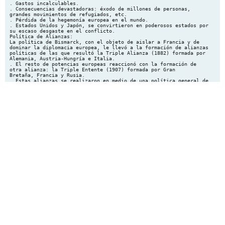
. Gastos incalculables.
. Consecuencias devastadoras: éxodo de millones de personas,
grandes movimientos de refugiados, etc.
. Pérdida de la hegemonía europea en el mundo.
. Estados Unidos y Japón, se convirtieron en poderosos estados por
su escaso desgaste en el conflicto.
Política de Alianzas:
La política de Bismarck, con el objeto de aislar a Francia y de
dominar la diplomacia europea, le llevó a la formación de alianzas
políticas de las que resultó la Triple Alianza (1882) formada por
Alemania, Austria-Hungría e Italia.
. El resto de potencias europeas reaccionó con la formación de
otra alianza: la Triple Entente (1907) formada por Gran
Bretaña, Francia y Rusia.
. Estas alianzas se realizaron en medio de una política general de
rearme de las grandes potencias en un período de tiempo
(1890-1914) conocido como la Paz Armada.
El detonante:
El asesinato del heredero a la corona austriaca el archiduque
Francisco Fernando y su mujer en Sarajevo (capital de Bosnia
y territorio eslavo ocupado por el Imperio Austro-Húngaro) el 28
de junio de 1914 por un estudiante nacionalista serbio, hizo
(alentada por Alemania) que Austria-Hungría declarara la guerra a
Serbia el 28 de julio.
. A partir de este momento se pusieron en marcha las alianzas
entre potencias:
. Rusia apoyó a Serbia y declaró la guerra a Austria-Hungría.
. Alemania declaró la guerra a Rusia y luego a Francia, ordenando
tras ello la invasión de Bélgica.
. Gran Bretaña el mismo día de la invasión belga declaraba la
guerra a Alemania.
Los Bloques que se enfrentaron fueron:
Los Aliados: Francia – Rusia – Gran Bretaña – Estados Unidos
(1917)
Los Imperios Centrales: Alemania – Austria-Hungría.
Con el paso del tiempo se fueron sumando otros países como Grecia,
Portugal e Italia del lado de los Aliados y Bulgaria y Japón
del lado de los Imperios Centrales.
CONSECUENCIAS:
Demográficas:
Grandes pérdidas humanas: más de 9 millones de muertos (en