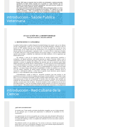
introduccion - Saúde Publica
Veterinaria
introducción - Red Cubana de la
Ciencia