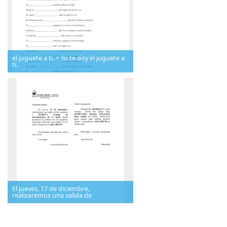
el juguete a ti. = Yo te doy el juguete a
ti.
El jueves, 17 de diciembre,
realizaremos una salida de