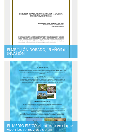
El MEJILLÓN DORADO, 15 AÑOS de
INVASIÓN
EL MEDIO FISICO el entorno en el que
viven los seres vivos de un