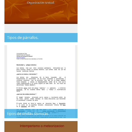
Tipos de párrafos.
tipos de ondas sísmicas