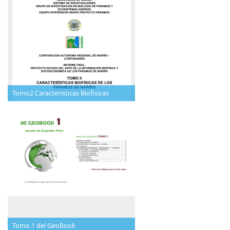
Tomo2 Caracteristicas Biofisicas
Tomo 1 del GeoBook