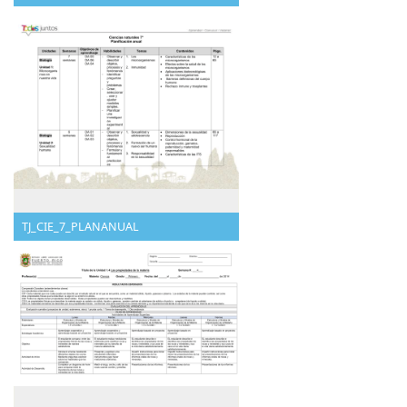
TJ_CIE_7_PLANANUAL