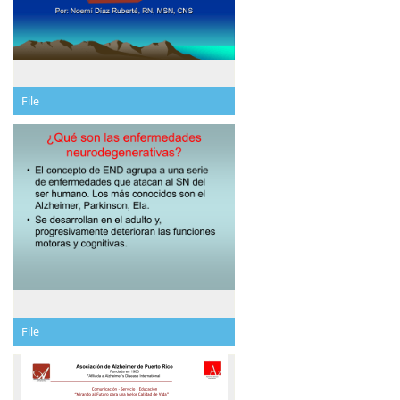
File
File