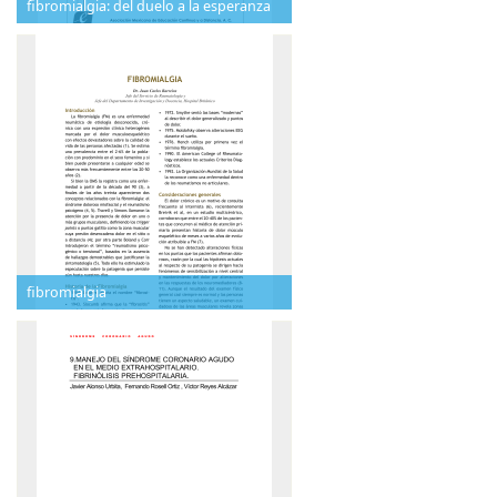
fibromialgia: del duelo a la esperanza
fibromialgia