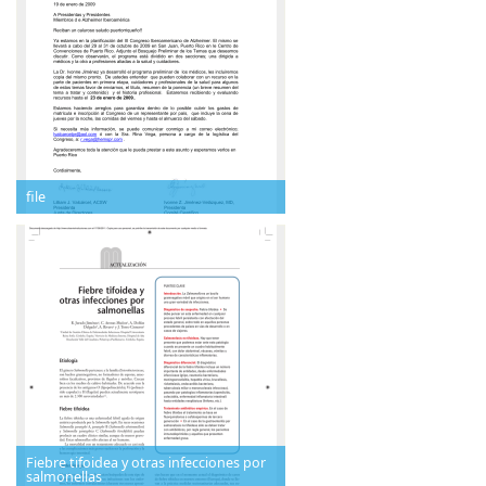
file
Fiebre tifoidea y otras infecciones por
salmonellas