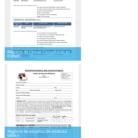
Registro de Firmas Consultoras en
EsIAyS
Registro de estudios de instituto
bíblico