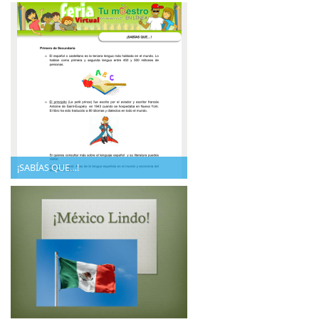
¡SABÍAS QUE…!