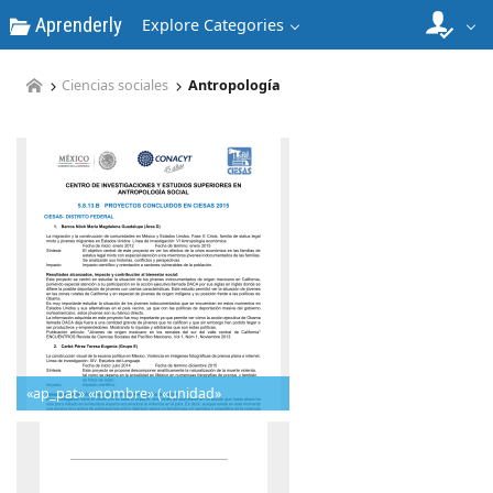
Aprenderly
Explore Categories
Ciencias sociales
Antropología
«ap_pat» «nombre» («unidad»