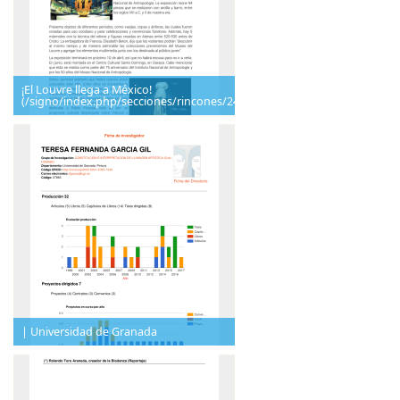
¡El Louvre llega a México!
(/signo/index.php/secciones/rincones/241
| Universidad de Granada