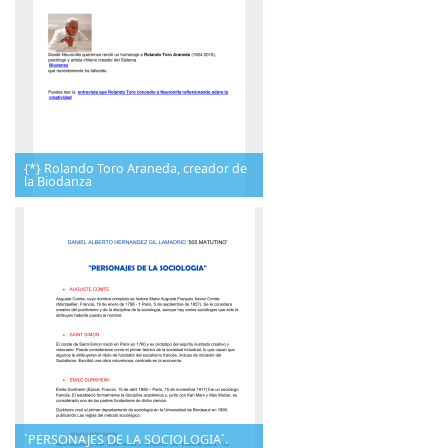
{*} Rolando Toro Araneda, creador de
la Biodanza
`PERSONAJES DE LA SOCIOLOGIA`.