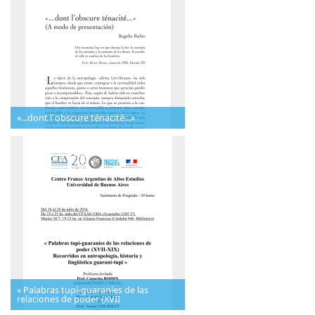
«...dont l`obscure ténacité...»
« Palabras tupí-guaraníes de las
relaciones de poder (XVII