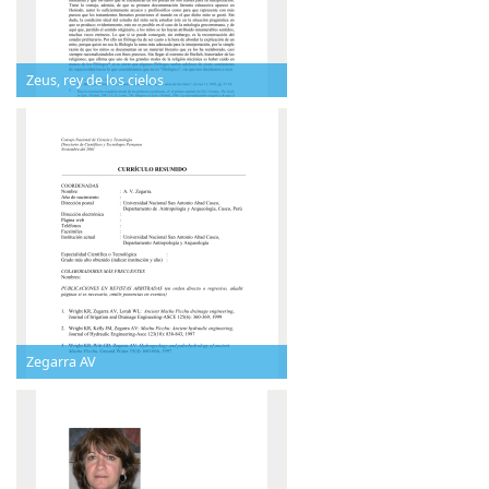
Zeus, rey de los cielos
Zegarra AV