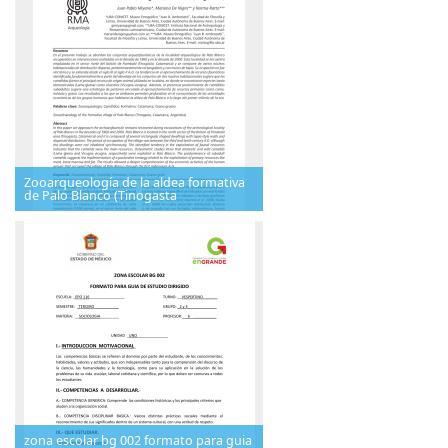
Zooarqueología de la aldea formativa
de Palo Blanco (Tinogasta
zona escolar bg 002 formato para guia