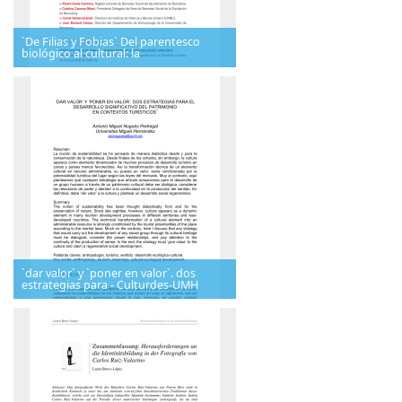
`De Filias y Fobias` Del parentesco
biológico al cultural: la
`dar valor` y `poner en valor`. dos
estrategias para - Culturdes-UMH