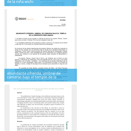
de la niña wichi
abundante ofrenda, umbral de
cámaras bajo el templo de la