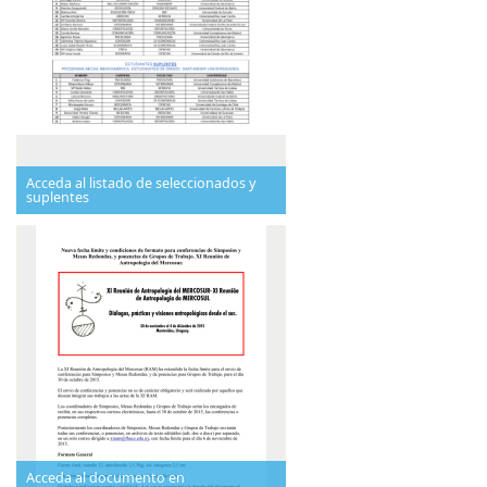
Acceda al listado de seleccionados y
suplentes
Acceda al documento en