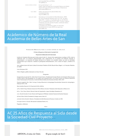
Acádemico de Número de la Real
Academia de Bellas Artes de San
AC 25 Años de Respuesta al Sida desde
la Sociedad Civil Proyecto