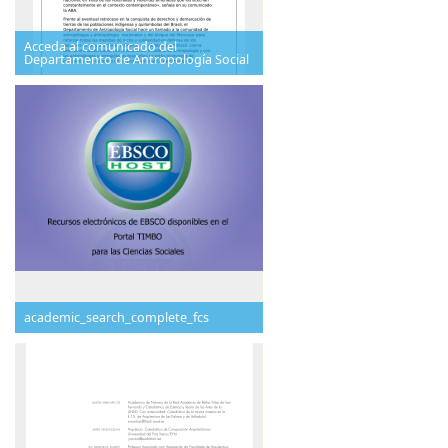
Acceda al comunicado del
Departamento de Antropología Social
academic_search_complete_fcs