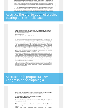
Abstract The proliferation of studies
bearing on the intellectual
Abstract de la propuesta - XIV
Congreso de Antropología