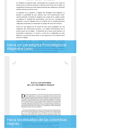
Hacia un paradigma Postreligional.
Alejandra Linss
Hacia los estudios de las colombias
negras.