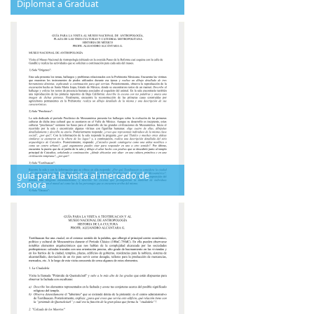
Diplomat a Graduat
guía para la visita al mercado de
sonora