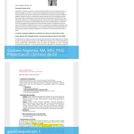
Gustavo Nigenda, MA, MSc, PhD.
Presentación (Síntesis de CV
guion exposicion 1