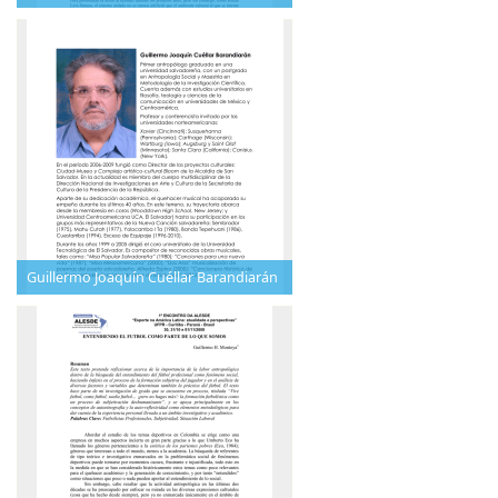
Guillermo Joaquín Cuéllar Barandiarán