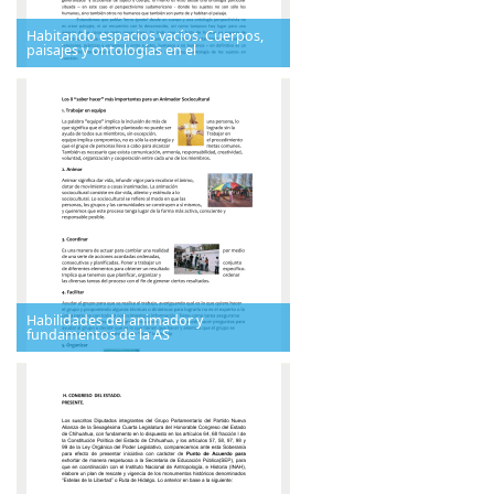
Habitando espacios vacíos. Cuerpos,
paisajes y ontologías en el
Habilidades del animador y
fundamentos de la AS