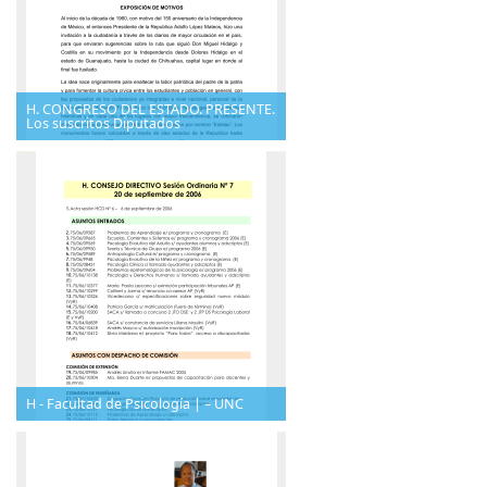
H. CONGRESO DEL ESTADO. PRESENTE.
Los suscritos Diputados
H - Facultad de Psicología | – UNC