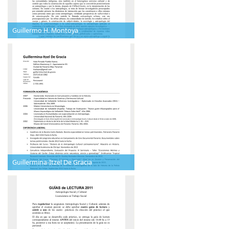
Guillermo H. Montoya
Guillermina-Itzel De Gracia