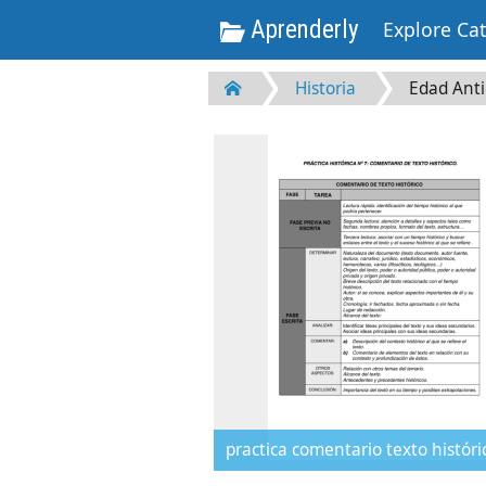
Aprenderly
Explore Ca
Historia
Edad Ant
practica comentario texto históri