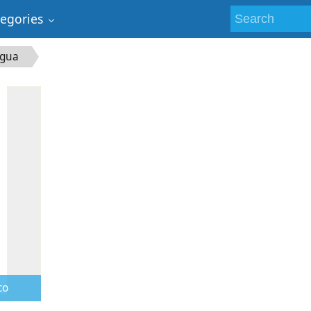
tegories
igua
co