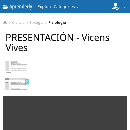
Aprenderly
Explore Categories
Ciencia
Biología
Fisiología
PRESENTACIÓN - Vicens
Vives
1
2