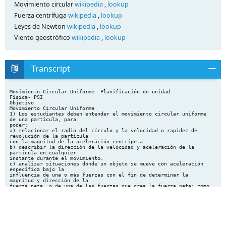
Movimiento circular
wikipedia
,
lookup
Fuerza centrífuga
wikipedia
,
lookup
Leyes de Newton
wikipedia
,
lookup
Viento geostrófico
wikipedia
,
lookup
Transcript
Movimiento Circular Uniforme- Planificación de unidad
Física- PSI
Objetivo
Movimiento Circular Uniforme
1) Los estudiantes deben entender el movimiento circular uniforme
de una partícula, para
poder:
a) relacionar el radio del círculo y la velocidad o rapidez de
revolución de la partícula
con la magnitud de la aceleración centrípeta.
b) describir la dirección de la velocidad y aceleración de la
partícula en cualquier
instante durante el movimiento.
c) analizar situaciones donde un objeto se mueve con aceleración
específica bajo la
influencia de una o más fuerzas con el fin de determinar la
magnitud y dirección de la
fuerza neta, o de una de las fuerzas que crea la fuerza neta; como
en las siguientes
situaciones:
(1) Movimiento en círculo horizontal (ejemplo: objeto girando
sobre una calesita
o un auto que gira sobre una curva pendiente).
(2) Movimiento en círculo vertical (ejemplo: objeto girando en el
extremo de una