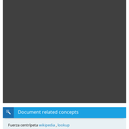
Document related concepts
Fuerza centrípeta
wikipedia
,
lookup