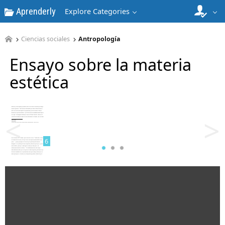
Aprenderly
Explore Categories
4
Ciencias sociales
Antropología
Ensayo sobre la materia
estética
5
<
>
6
7