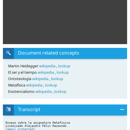
Document related concepts
Martin Heidegger
wikipedia
,
lookup
El ser y el tiempo
wikipedia
,
lookup
Ontoteología
wikipedia
,
lookup
Metafísica
wikipedia
,
lookup
Existencialismo
wikipedia
,
lookup
Transcript
Ensayo sobre la asignatura Metafísica
[email protected]