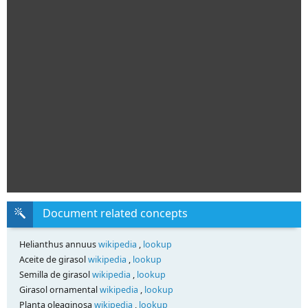
Document related concepts
Helianthus annuus
wikipedia
,
lookup
Aceite de girasol
wikipedia
,
lookup
Semilla de girasol
wikipedia
,
lookup
Girasol ornamental
wikipedia
,
lookup
Planta oleaginosa
wikipedia
,
lookup