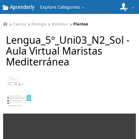
Aprenderly
Explore Categories
1
Ciencia
Biología
Botánica
Plantae
Lengua_5º_Uni03_N2_Sol -
Aula Virtual Maristas
Mediterránea
2
3
4