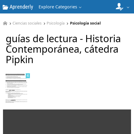
Aprenderly
Explore Categories
Ciencias sociales
Psicología
Psicología social
guías de lectura - Historia
3
Contemporánea, cátedra
Pipkin
4
5