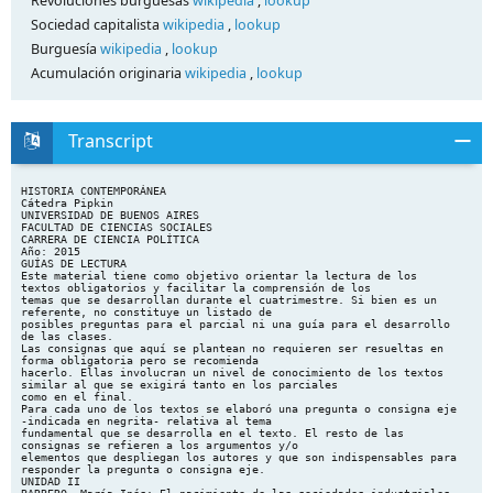
Revoluciones burguesas
wikipedia
,
lookup
Sociedad capitalista
wikipedia
,
lookup
Burguesía
wikipedia
,
lookup
Acumulación originaria
wikipedia
,
lookup
Transcript
HISTORIA CONTEMPORÁNEA Cátedra Pipkin UNIVERSIDAD DE BUENOS AIRES FACULTAD DE CIENCIAS SOCIALES CARRERA DE CIENCIA POLÍTICA Año: 2015 GUÍAS DE LECTURA Este material tiene como objetivo orientar la lectura de los textos obligatorios y facilitar la comprensión de los temas que se desarrollan durante el cuatrimestre. Si bien es un referente, no constituye un listado de posibles preguntas para el parcial ni una guía para el desarrollo de las clases. Las consignas que aquí se plantean no requieren ser resueltas en forma obligatoria pero se recomienda hacerlo. Ellas involucran un nivel de conocimiento de los textos similar al que se exigirá tanto en los parciales como en el final. Para cada uno de los textos se elaboró una pregunta o consigna eje -indicada en negrita- relativa al tema fundamental que se desarrolla en el texto. El resto de las consignas se refieren a los argumentos y/o elementos que despliegan los autores y que son indispensables para responder la pregunta o consigna eje. UNIDAD II BARBERO, María Inés: El nacimiento de las sociedades industriales en Aróstegui y otros: El mundo contemporáneo: Historia y Problemas, Biblos-Crítica, Barcelona, 2001. Analizar las transformaciones que se fueron produciendo y darán origen a las sociedades industriales 1. Innovaciones que se introducen en la sociedad industrial y que la diferencian de la sociedad preindustrial 2. Analizar el concepto de revolución industrial (Barbero, Schumpeter, Hobsbawm) 3. Diferenciar entre las distintas formas de producción: “industria artesanal”, “industria a domicilio” e “”industria fabril”. 4. Causas del aumento de la productividad Respecto de la Revolución Industrial en Gran Bretaña: 5. Analizar las características y transformaciones que se produjeron en las siguientes áreas y su incidencia en el desarrollo de la Revolución Industrial en Inglaterra: -en la producción agrícola -en el mercado interno -en el mercado externo -en la sociedad británica del siglo XVIII 6. ¿Por qué la industria del algodón y la metalurgia del hierro experimentaron los primeros cambios revolucionarios? (explicar cada caso por separado). 7. ¿Cuáles fueron las transformaciones de la sociedad británica? 8. Factores diferenciados del proceso de industrialización en Europa continental. 9. Analizar las cuestiones polémicas planteadas por la autora. 1 HISTORIA CONTEMPORÁNEA Cátedra Pipkin HOBSBAWN,E. Cap 2 El origen de la Revolución Industrial en Industria e Imperio, Barcelona, Ariel, 1977. ¿Por qué la primera Revolución Industrial se produjo en Inglaterra y por qué a fines del siglo XVIII? 1. ¿Cuáles son las explicaciones que el autor desestima o minimiza su influencia y por qué? 2. ¿Cuáles eran las condiciones previas para la industrialización que ya se encontraban presentes en la Inglaterra del siglo XVIII y por qué cada uno constituye un aporte al proceso de transformación económica? 3. ¿Cuáles fueron los tres factores fundamentales que según Hobsbawm condujeron a la revolución industrial? Analizar cada uno de ellos, teniendo en cuenta sus particularidades en el caso inglés y el papel que jugaron en el proceso de transformación económica. VOVELLE, Michel Cap. 2 La Revolución burguesa, Cap. 3 La Revolución Jacobina Cap. 4 De Termidor al Directorio y Cap. 5 Conclusiones a modo de balance en Introducción a la historia de la Revolución Francesa, Barcelona, Crítica, 1984 Analizar la dinámica del proceso revolucionario (1789-1799) teniendo en cuenta los siguientes ejes que atraviesan el texto de manera simultánea. 1. ¿Por qué Vovelle habla de "tres revoluciones" que interactúan desde julio de 1789? ¿Cuáles son los actores sociales, las reivindicaciones y los espacios revolucionarios en los que se desarrolla cada una de las "tres revoluciones". 2. Identificar las etapas que destaca el autor y los principales acontecimientos que se desarrollan en cada una de ellas. 3. ¿Cómo interactúan las "tres revoluciones" en cada etapa? 4. Analizar los factores que conllevaron a que la revolución moderada de la burguesía se radicalizara entre 1789 y 1794 5. ¿Cómo explica Vovelle el apogeo y la caída del gobierno revolucionario (jacobino)? 6. ¿Por qué considera que en el período thermidoriano hubo un reencause de la revolución burguesa? SOBOUL, Albert. Introducción Causas de la Revolución Francesa y sus caracteres y Conclusión: La Revolución Francesa en la historia del mundo contemporáneo en La Revolución Francesa, Hyspamerica, Madrid, 1981. ¿Qué argumentos esgrime Soboul para sostener que la Revolución francesa fue una revolución burguesa "necesaria" para la imposición del capitalismo en Francia? 1. ¿Cómo caracteriza a la burguesía y a la nobleza del Antiguo Régimen, que se enfrentan en la lucha de clases? ¿Qué papel otorga en ese conflicto, al Estado Absolutista francés? 2. ¿Cómo incorpora en el esquema básico de "revolución burguesa" a: - sectores populares urbanos - campesinado - Ilustración - "feudalidad" - capitalismo 3. ¿Cómo define en su balance los resultados de la Revolución Francesa? 2 HISTORIA CONTEMPORÁNEA Cátedra Pipkin FURET,F. Segunda Parte, Cap.I, Apartado II en Pensar la Revolución Francesa, Ed. Petrel, Barcelona, 1980. ¿Qué argumentos y evidencias esgrime Furet para invalidar la tesis de la revolución burguesa que sostiene Soboul? 1. ¿Cuál es la concepción de Furet sobre los siguientes items? - lucha de clases entre la burguesía y la nobleza del Antiguo Régimen - Estado absolutista - conflictos sociales en el campo - desarrollo del capitalismo en Francia en víspera de la revolución - Ilustración 2. ¿Qué críticas le formula a Soboul cada vez que lo acusa de "construir" el esquema de la revolución burguesa? 3. ¿Cómo explica Furet el origen de la Revolución Francesa? HOBSBAWN, E. El trabajador pobre en Las revoluciones burguesas, Labor, Barcelona, 1985. Analizar las características ideológicas, de organización y la dinámica de conflicto que asume el movimiento laborista de principios del S. XIX. 1. Analizar las consecuencias económicas y sociales que sufrieron los trabajadores pobres con la imposición por parte de la burguesía de un “sistema puramente utilitario de conducta social”. 2. Explicar por qué la rebelión se convirtió en una alternativa necesaria del trabajador pobre. 3. Explicar la relación que establece el autor entre “motín”, conciencia proletaria y conciencia jacobina para explicar la ideología del movimiento laborista en sus orígenes. 4. ¿Qué dinámica de conflicto desarrolla el movimiento laborista en su etapa formativa? 5. ¿Por qué, en esta etapa de formación histórica, la clase obrera se expresa más como movimiento que como organización? Consignas que relacionan los dos textos: ¿Cómo analizan los autores la formación histórica de la clase obrera inglesa a partir del profundo cambio social generado por la Revolución Industrial? Comparar los argumentos dados por los autores para ubicar en diferentes momentos históricos la formación de la clase obrera en Inglaterra. HOBSBAWN, E. La carrera abierta al talento en Las revoluciones burguesas, Labor, Barcelona, 1985. Analizar la emergencia y la mentalidad de la burguesía industrial en la primera mitad del siglo XIX. 1. ¿Por qué éste período está denominado como “la fría época de la burguesía”? 2. ¿Cuál fue el impacto de la doble revolución sobre la incipiente burguesía industrial? 3. ¿Cómo se diferenciaba la burguesía industrial de las clases instituidas anteriormente? 4. Caracterizar la ideología de este nuevo sector social. 3 HISTORIA CONTEMPORÁNEA Cátedra Pipkin 5. ¿Qué carreras se abrieron en la nueva sociedad? 6. ¿En qué medida la burguesía aceptó o no la meritocracia? THOMPSON,E.P. Prefacio y Explotación en La formación histórica de la Clase obrera en Inglaterra, Barcelona, Laia, l977. Analizar y argumentar por qué el autor define el período 1790-1830 como de formación histórica de la clase obrera. 1. Analizar el concepto clase aportado por el autor a partir de la relación entre experiencia, identidad y diferencia. 2. Explicar por qué la noción de “clase” implica una “relación histórica”. 3. Analizar la formación de la clase obrera relacionando las transformaciones sociales y económicas producidas en Inglaterra a fines del S. XVIII y principios del XIX. 4. Explicar la influencia decisiva del contexto político (contrarrevolución) y de las innovaciones tecnológicas en la conformación de la conciencia proletaria y de sus instituciones obreras. UNIDAD III HOBSBAWN,E.: La segunda fase de la revolución industrial en Industria e Imperio, Barcelona, Ariel, 1977. Analizar las características de la segunda fase de la Revolución Industrial y las distintas transformaciones que provocó tanto en Inglaterra como el resto del mundo. 1. ¿Qué factores estimularon el inicio de la Segunda Revolución Industrial según el autor? 2. ¿Qué transformaciones económicas y sociales provocó la Segunda Revolución Industrial? 3. ¿Cómo reaccionaron la burguesía y la clase obrera frente al proceso de industrialización característico de esta fase? 4. ¿Qué actitudes asumió el Estado frente a las relaciones obrero-patronales en esta época y por qué? 5. ¿Por qué se produjo la Gran Depresión de 1873-1896? 6. ¿Qué relación establece el autor entre la Gran Depresión y el origen del imperialismo? KEMP,T.: El nacimiento de la Alemania industrial en La Revolución Industrial en la Europa del siglo XXI, Confrontación, Barcelona, 1974. Analizar el porqué de la tardía industrialización de Alemania, sus características específicas y cómo la dinámica generada por la misma influyó en la política exterior de fines del siglo XIX y comienzos del siglo XX 4 HISTORIA CONTEMPORÁNEA Cátedra Pipkin 1. ¿Qué factores políticos, económicos y sociales considera el autor que retrasaron el proceso de industrialización hasta las primeras décadas del siglo XIX? 2. ¿Por qué afirma el autor que hay una clara diferenciación social entre los territorios del este y los del oeste de los estados alemanes a principios del siglo XIX? 3. ¿Qué cambios se hicieron en la estructura