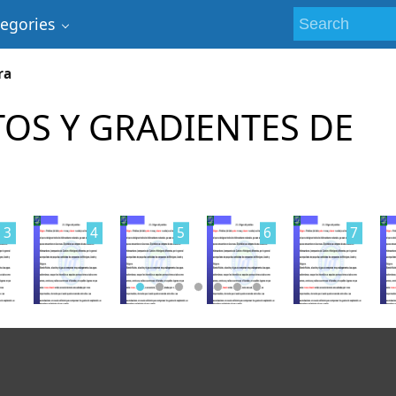
tegories
ra
TOS Y GRADIENTES DE
3
4
5
6
7