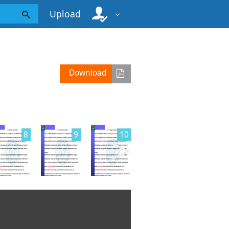
Upload
Download
>
8
9
10