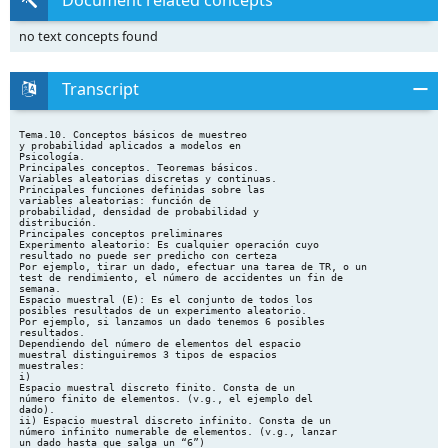
Document related concepts
no text concepts found
Transcript
Tema.10. Conceptos básicos de muestreo
y probabilidad aplicados a modelos en
Psicología.
Principales conceptos. Teoremas básicos.
Variables aleatorias discretas y continuas.
Principales funciones definidas sobre las
variables aleatorias: función de
probabilidad, densidad de probabilidad y
distribución.
Principales conceptos preliminares
Experimento aleatorio: Es cualquier operación cuyo
resultado no puede ser predicho con certeza
Por ejemplo, tirar un dado, efectuar una tarea de TR, o un
test de rendimiento, el número de accidentes un fin de
semana.
Espacio muestral (E): Es el conjunto de todos los
posibles resultados de un experimento aleatorio.
Por ejemplo, si lanzamos un dado tenemos 6 posibles
resultados.
Dependiendo del número de elementos del espacio
muestral distinguiremos 3 tipos de espacios
muestrales:
i)
Espacio muestral discreto finito. Consta de un
número finito de elementos. (v.g., el ejemplo del
dado).
ii) Espacio muestral discreto infinito. Consta de un
número infinito numerable de elementos. (v.g., lanzar
un dado hasta que salga un “6”)