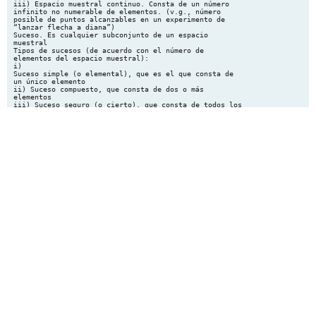
iii) Espacio muestral continuo. Consta de un número
infinito no numerable de elementos. (v.g., número
posible de puntos alcanzables en un experimento de
“lanzar flecha a diana”)
Suceso. Es cualquier subconjunto de un espacio
muestral
Tipos de sucesos (de acuerdo con el número de
elementos del espacio muestral):
i)
Suceso simple (o elemental), que es el que consta de
un único elemento
ii) Suceso compuesto, que consta de dos o más
elementos
iii) Suceso seguro (o cierto), que consta de todos los
elementos del espacio muestral
iv) Suceso imposible, que es el que no consta de ningún
elemento del espacio muestral
Representación de los sucesos---Diagramas de Venn son útiles
Probabilidad: veremos dos enfoques, el interpretativo y el
formal
ENFOQUE FORMAL
Axioma 1. La probabilidad del suceso seguro es 1
P( E )  1
Axioma 2. La probabilidad de cualquier suceso S es no negativa
P( S )  0
Axioma 3. La probabilidad de la unión de dos sucesos (S1 y S2),
mutuamente excluyentes, es la suma de sus probabilidades
P(S1
S2 )  P(S1 )  P(S2 )
Teorema. La probabilidad de la unión de un conjunto infinito
numerable de sucesos mutuamente excluyentes es igual a la
suma de sus probabilidades
P( S1
S2
... Sn )  P( S1 )  P( S2 )  ...  P( Sn )
Probabilidad condicional
Llamamos probabilidad condicional de A dado/supuesto B a la
expresión
P( A / B)
P( A B)
P( A / B) 