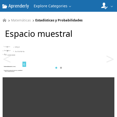
Aprenderly
Explore Categories
Matemáticas
Estadísticas y Probabilidades
Espacio muestral
5
<
>
6
7