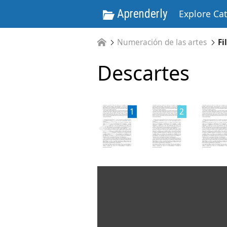
Aprenderly
Explore Ca
Numeración de las artes
Fi
Descartes
<
1
2