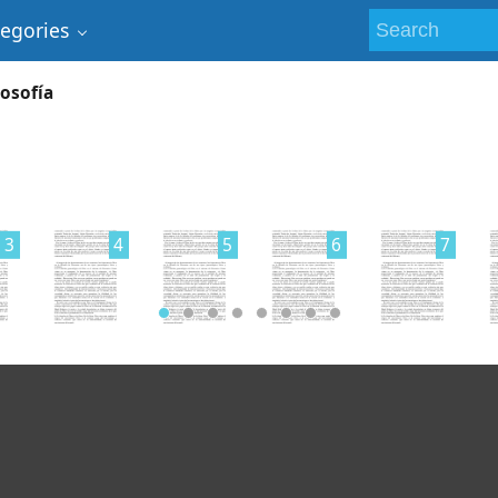
tegories
losofía
3
4
5
6
7