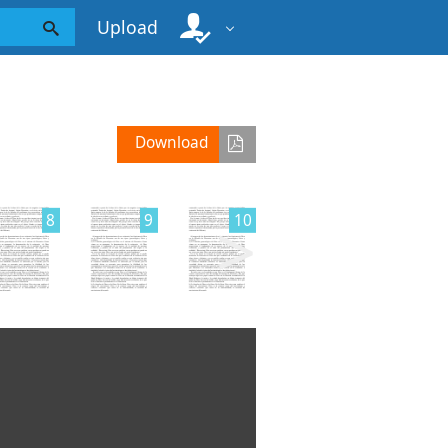
Upload
Download
>
8
9
10