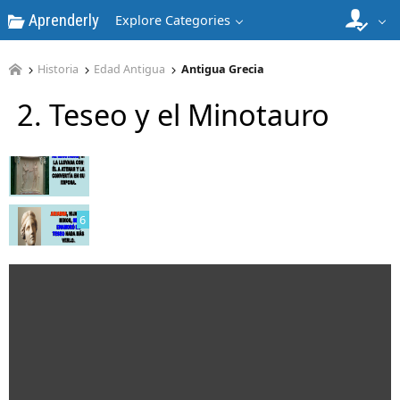
Aprenderly
Explore Categories
Historia
Edad Antigua
Antigua Grecia
2. Teseo y el Minotauro
5
6
7