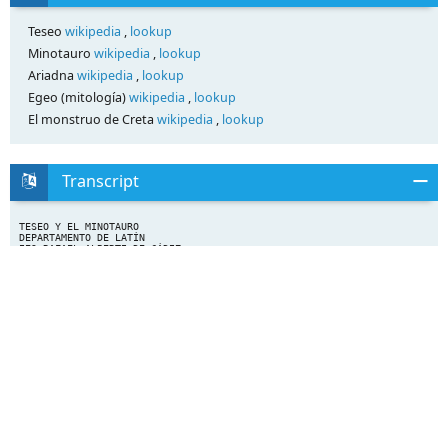
Teseo
wikipedia
,
lookup
Minotauro
wikipedia
,
lookup
Ariadna
wikipedia
,
lookup
Egeo (mitología)
wikipedia
,
lookup
El monstruo de Creta
wikipedia
,
lookup
Transcript
TESEO Y EL MINOTAURO
DEPARTAMENTO DE LATÍN
IES RAFAEL ALBERTI DE CÁDIZ
EGEO, REY DE
ATENAS, Y ETRA
TUVIERON UN HIJO:
TESEO.
ETRA CRIÓ A TESEO
EN TRECÉN, SU
CIUDAD DE ORIGEN.
CUANDO TESEO SE
HIZO MAYOR, SU
MADRE LE MOSTRÓ
DEBAJO DE UNA
PIEDRA UNA ESPADA
Y UNAS SANDALIAS,
CON LAS QUE DEBÍA
VOLVER A ATENAS
JUNTO A SU PADRE.
MINOS, PARA VENGAR LA
MUERTE DE SU HIJO