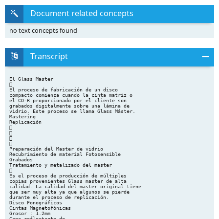
Document related concepts
no text concepts found
Transcript
El Glass Master

El proceso de fabricación de un disco
compacto comienza cuando la cinta matriz o
el CD-R proporcionado por el cliente son
grabados digitalmente sobre una lámina de
vidrio. Este proceso se llama Glass Máster.
Mastering
Replicación




Preparación del Master de vidrio
Recubrimiento de material Fotosensible
Grabados
Tratamiento y metalizado del master

Es el proceso de producción de múltiples
copias provenientes Glass master de alta
calidad. La calidad del master original tiene
que ser muy alta ya que algunos se pierde
durante el proceso de replicación.
Disco Fonográficos
Cintas Magnetofónicas
Grosor : 1.2mm
Capa reflectante de