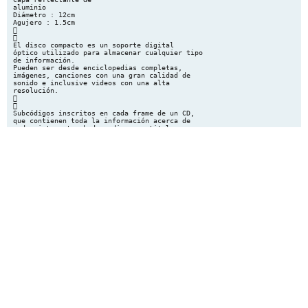
aluminio
Diámetro : 12cm
Agujero : 1.5cm


El disco compacto es un soporte digital
óptico utilizado para almacenar cualquier tipo
de información.
Pueden ser desde enciclopedias completas,
imágenes, canciones con una gran calidad de
sonido e inclusive videos con una alta
resolución.


Subcódigos inscritos en cada frame de un CD,
que contienen toda la información acerca de
cada pista o track de audio como titulo,
duración, número de orden, etc.
El código ISRC es el Código de grabación
estándar internacional



Todos los códigos ISRC y lista PQ se originan
del Glass Master, son formatos y estándares
que se aplica en el proceso de la
masterización del disco.
La sigla P de la Lista PQ, contiene la
información del inicio y final de cada canción,
así como del álbum completo.
La sigla Q, contiene la información de número
de cada track en el orden en que se
encuentran, tiempo de duración de cada
canción, así como del álbum completo y los
códigos ISRC.

Los datos de los CD están divididos en
frames y cada uno consiste en un bloque de
sincronización, un bloque de subcódigos, 2
bloques de datos de audio y 2 bloques