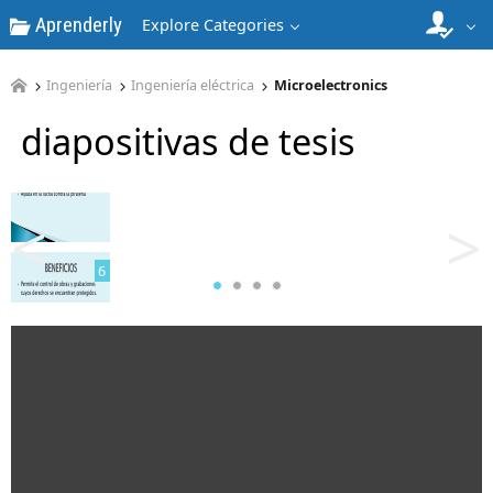
Aprenderly
Explore Categories
Ingeniería
Ingeniería eléctrica
Microelectronics
diapositivas de tesis
5
<
>
6
7